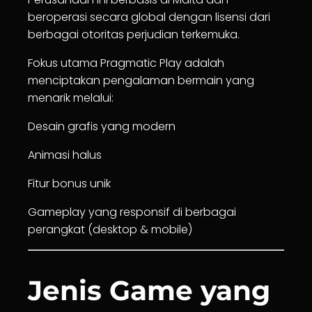
beroperasi secara global dengan lisensi dari
berbagai otoritas perjudian terkemuka.
Fokus utama Pragmatic Play adalah
menciptakan pengalaman bermain yang
menarik melalui:
Desain grafis yang modern
Animasi halus
Fitur bonus unik
Gameplay yang responsif di berbagai
perangkat (desktop & mobile)
Jenis Game yang