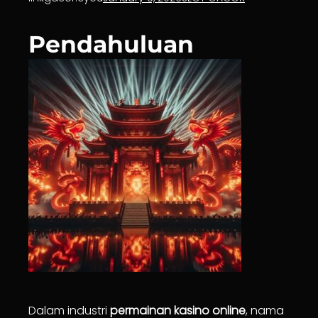
Pendahuluan
Dalam industri
permainan kasino online
, nama