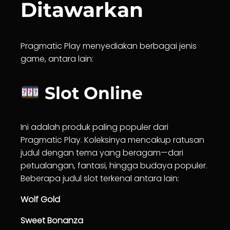
Ditawarkan
Pragmatic Play menyediakan berbagai jenis
game, antara lain:
Slot Online
Ini adalah produk paling populer dari
Pragmatic Play. Koleksinya mencakup ratusan
judul dengan tema yang beragam—dari
petualangan, fantasi, hingga budaya populer.
Beberapa judul slot terkenal antara lain:
Wolf Gold
Sweet Bonanza