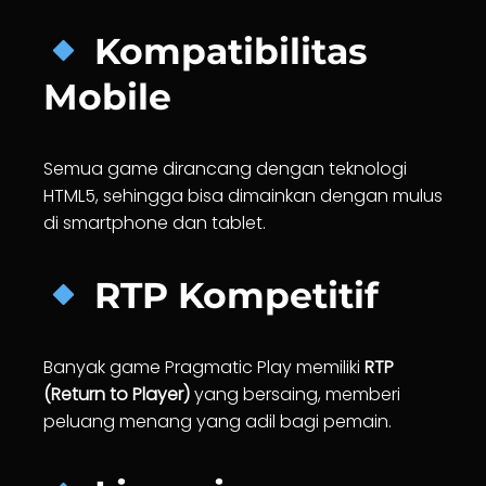
Kompatibilitas
Mobile
Semua game dirancang dengan teknologi
HTML5, sehingga bisa dimainkan dengan mulus
di smartphone dan tablet.
RTP Kompetitif
Banyak game Pragmatic Play memiliki
RTP
(Return to Player)
yang bersaing, memberi
peluang menang yang adil bagi pemain.