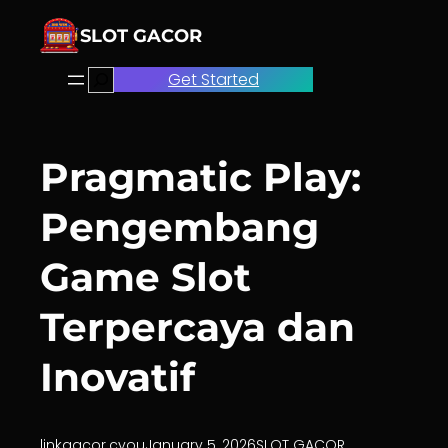
Skip
SLOT GACOR
to
content
Search
Get Started
Pragmatic Play:
Pengembang
Game Slot
Terpercaya dan
Inovatif
linkgacor.cyou
January 5, 2026
SLOT GACOR