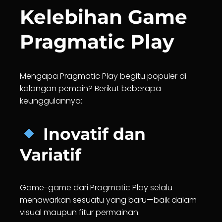
Kelebihan Game
Pragmatic Play
Mengapa Pragmatic Play begitu populer di
kalangan pemain? Berikut beberapa
keunggulannya:
Inovatif dan
Variatif
Game-game dari Pragmatic Play selalu
menawarkan sesuatu yang baru—baik dalam
visual maupun fitur permainan.