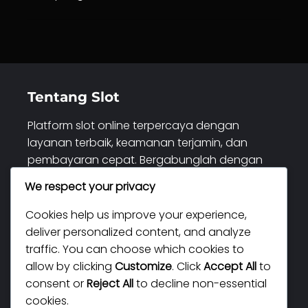
Tentang Slot
Platform slot online terpercaya dengan
layanan terbaik, keamanan terjamin, dan
pembayaran cepat. Bergabunglah dengan
jutaan pemain yang puas.
We respect your privacy
Layanan
Cookies help us improve your experience,
Home
deliver personalized content, and analyze
Blog
traffic. You can choose which cookies to
About Us
allow by clicking
Customize
. Click
Accept All
to
Privacy Policy
consent or
Reject All
to decline non-essential
Mitra Kami
cookies.