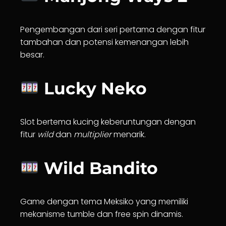
Pengembangan dari seri pertama dengan fitur
tambahan dan potensi kemenangan lebih
besar.
Lucky Neko
Slot bertema kucing keberuntungan dengan
fitur
wild
dan
multiplier
menarik.
Wild Bandito
Game dengan tema Meksiko yang memiliki
mekanisme tumble dan free spin dinamis.