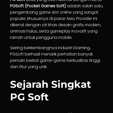
PGSoft (Pocket Games Soft)
adalah salah satu
pengembang game slot online yang sangat
populer, khususnya di pasar Asia. Provider ini
dikenal dengan ciri khas desain grafis modern,
animasi halus, serta gameplay inovatif yang
ramah untuk pengguna mobile.
Seiring berkembangnya industri iGaming,
PGSoft berhasil menarik perhatian banyak
pemain berkat game-game berkualitas tinggi
dan fitur yang unik.
Sejarah Singkat
PG Soft