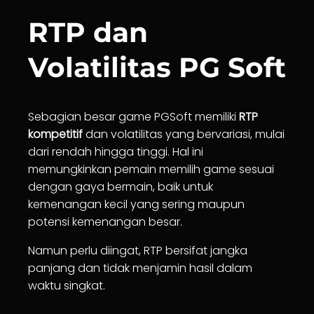
RTP dan
Volatilitas PG Soft
Sebagian besar game PGSoft memiliki
RTP
kompetitif
dan volatilitas yang bervariasi, mulai
dari rendah hingga tinggi. Hal ini
memungkinkan pemain memilih game sesuai
dengan gaya bermain, baik untuk
kemenangan kecil yang sering maupun
potensi kemenangan besar.
Namun perlu diingat, RTP bersifat jangka
panjang dan tidak menjamin hasil dalam
waktu singkat.